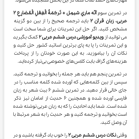
مهارت‌های حفظ لغات شما در این بخش سنجیده می‌شود.
در تمرین سوم 
آنّه ماري شيمِل + تَرجَمَةُ الْفِعْلِ الْمُضارِعِ ۲ 
عربی، زبان قرآن 
۲
 باید ترجمه صحیح را از بین دو گزینه 
مشخص کنید. اگر حل این تمرینات برای شما سخت است 
می توانید از 
ویدیو آموزشی درس ششم عربی 
۲
 کمک بگیرید 
و این تمرینات را پا به پای برترین اساتید کشور حل کنید و 
نکات آن را بیاموزید. به این صورت خودتان را از پرداخت 
هزینه‌های گزاف بابت کلاس‌های خصوصی بی‌نیاز کرده‌اید.
در تمرین پنجم هم باید هر جمله را بخوانید و ترجمه کنید. 
سپس از بین کلمه‌هایی که آورده شده کلمه مناسب را در 
جای خالی قرار دهید. در تمرین ششم ۶ بیت شعر به زبان 
فارسی آورده شده و همچنین ۶ حدیث از امامان نیز ذکر 
شده است. شما باید احادیث را که به زبان عربی نوشته شده 
است بخوانید و ترجمه کنید و هر حدیث را به شعر مرتبط با 
آن وصل کنید.
وقتی 
نکات درس ششم عربی 
۲
 را خوب یاد گرفته باشید و در 