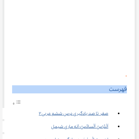
0
فهرست
صفر تا صد یادگیری درس ششم عربی ۲
اَلْدَّرْسً اَلْسادِّسً: آنه ماری شیمل