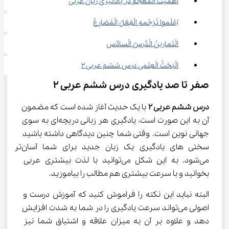
اهمیت الْمعْجَم در یادگیری زبان عربی
اِعْلَموا تَرْجًمهِ الْفِعْلً الْمًضارِعً
الْتَمارینً الْدَّرسً الْسادِّس
الْبَحْثُ الْعِلمی درس ششم عربی ۲
صفر تا صد یادگیری درس ششم عربی ۲
درس ششم عربی 
۲
 با یک حدیث آغاز شده است که مضمون 
آن به این صورت است، یادگیری هر زبانی دریچه‌ای به سوی 
جهانی نوین است. وقتی شما چنین دیدگاهی داشته باشید 
سختی های یادگیری یک زبان جدید برای شما آسان‌تر 
می‌شود. به این شکل می‌توانید با لذت بیشتری عربی 
بخوانید و با سرعت بیشتری هم مطالب را بیاموزید.
البته نباید این نکته را فراموش کنید که آموزش درست و 
اصولی می‌تواند سرعت یادگیری را در شما به شدت افزایش 
دهد و علاوه بر آن به میزان علاقه و اشتیاق شما نیز 