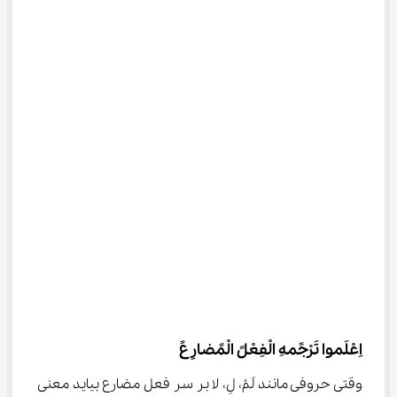
اِعْلَموا تَرْجًمهِ الْفِعْلً الْمًضارِعً
وقتی حروفی مانند لَمْ، لِ، لا بر سر فعل مضارع بیاید معنی 