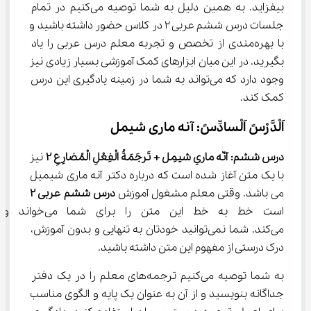
بیفزاید. به همین دلیل به شما توصیه می‌کنیم در تمام 
جلسات درس ششم عربی ۲ در کلاس حضور داشته باشید و 
با بهره‌مندی از تخصص و تجربه معلم درس عربی را یاد 
بگیرید. در این میان ابزارهای کمک آموزشی بسیار زیادی نیز 
وجود دارد که می‌تواند به شما در زمینه یادگیری این درس 
کمک کند.
اَلْدَّرْسً اَلْسادِّسً: آنه ماری شیمل
درس ششم: آنّه ماري شيمِل + تَرجَمَةُ الْفِعْلِ الْمُضارِعِ ۲
 نیز 
با یک متن آغاز شده است که درباره دکتر آنه ماری شیمیل 
می باشد. وقتی معلم مشغول آموزش 
درس ششم عربی 
۲
است خط به خط این متن را برا
می‌کند. شما نمی‌توانید خودتان به تنهایی و بدون آموزش، 
درک درستی از مفهوم این متن داشته باشید.
به شما توصیه می‌کنیم ترجمه‌های معلم را در یک دفتر 
جداگانه بنویسید و از آن به عنوان یک پایه و الگوی مناسب 