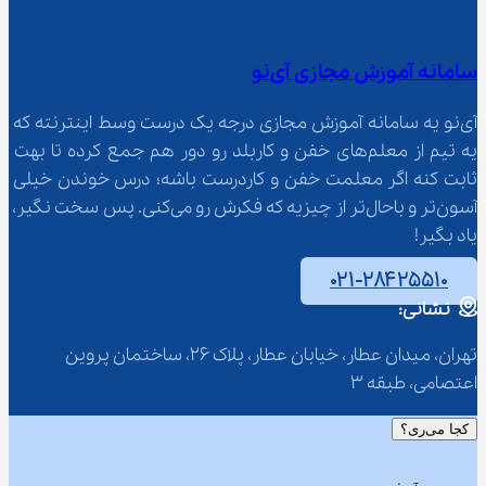
سامانه آموزش مجازی آی‌نو
آی‌نو یه سامانه آموزش مجازی درجه یک درست وسط اینترنته که 
یه تیم از معلم‌‌های خفن و کاربلد رو دور هم جمع کرده تا بهت 
ثابت کنه اگر معلمت خفن و کاردرست باشه؛ درس خوندن خیلی 
آسون‌تر و باحال‌تر از چیزیه که فکرش رو می‌کنی. پس سخت نگیر، 
یاد بگیر!
۰۲۱-۲۸۴۲۵۵۱۰
نشانی:
تهران، میدان عطار، خیابان عطار، پلاک 26، ساختمان پروین 
اعتصامی، طبقه 3
کجا می‌ری؟