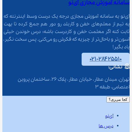
سامانه آموزش مجازی آی‌نو
آی‌نو یه سامانه آموزش مجازی درجه یک درست وسط اینترنته که 
یه تیم از معلم‌‌های خفن و کاربلد رو دور هم جمع کرده تا بهت 
ثابت کنه اگر معلمت خفن و کاردرست باشه؛ درس خوندن خیلی 
آسون‌تر و باحال‌تر از چیزیه که فکرش رو می‌کنی. پس سخت نگیر، 
یاد بگیر!
۰۲۱-۲۸۴۲۵۵۱۰
نشانی:
تهران، میدان عطار، خیابان عطار، پلاک 26، ساختمان پروین 
اعتصامی، طبقه 3
کجا می‌ری؟
آی‌نو
درس ها