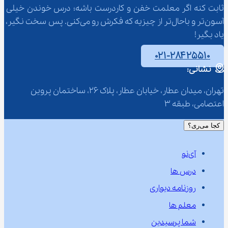
ثابت کنه اگر معلمت خفن و کاردرست باشه؛ درس خوندن خیلی 
آسون‌تر و باحال‌تر از چیزیه که فکرش رو می‌کنی. پس سخت نگیر، 
یاد بگیر!
۰۲۱-۲۸۴۲۵۵۱۰
نشانی:
تهران، میدان عطار، خیابان عطار، پلاک 26، ساختمان پروین 
اعتصامی، طبقه 3
کجا می‌ری؟
آی‌نو
درس ها
روزنامه دیواری
معلم ها
شما پرسیدین