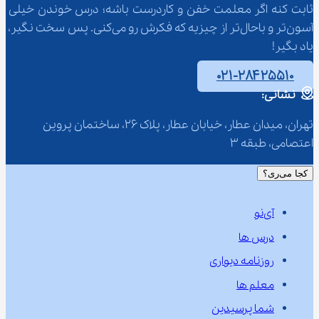
ثابت کنه اگر معلمت خفن و کاردرست باشه؛ درس خوندن خیلی 
آسون‌تر و باحال‌تر از چیزیه که فکرش رو می‌کنی. پس سخت نگیر، 
یاد بگیر!
۰۲۱-۲۸۴۲۵۵۱۰
نشانی:
تهران، میدان عطار، خیابان عطار، پلاک 26، ساختمان پروین 
اعتصامی، طبقه 3
کجا می‌ری؟
آی‌نو
درس ها
روزنامه دیواری
معلم ها
شما پرسیدین