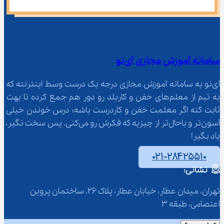
سامانه آموزش مجازی آی‌نو
آی‌نو یه سامانه آموزش مجازی درجه یک درست وسط اینترنته که 
یه تیم از معلم‌‌های خفن و کاربلد رو دور هم جمع کرده تا بهت 
ثابت کنه اگر معلمت خفن و کاردرست باشه؛ درس خوندن خیلی 
آسون‌تر و باحال‌تر از چیزیه که فکرش رو می‌کنی. پس سخت نگیر، 
یاد بگیر!
۰۲۱-۲۸۴۲۵۵۱۰
نشانی:
تهران، میدان عطار، خیابان عطار، پلاک 26، ساختمان پروین 
اعتصامی، طبقه 3