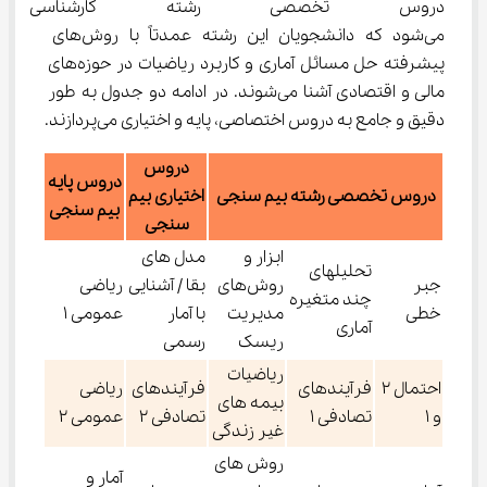
دروس تخصصی رشته کارشناسی
می‌شود که دانشجویان این رشته عمدتاً با روش‌های 
پیشرفته حل مسائل آماری و کاربرد ریاضیات در حوزه‌های 
مالی و اقتصادی آشنا می‌شوند. در ادامه دو جدول به طور 
دقیق و جامع به دروس اختصاصی، پایه و اختیاری می‌پردازند.
دروس
دروس پایه
دروس تخصصی رشته بیم سنجی
اختیاری بیم
بیم سنجی
سنجی
ابزار و
مدل هاى
تحلیلهاى
جبر
روش‌های
بقا / آشنايى
رياضى
چند متغيره
خطی
مدیریت
با آمار
عمومى ١
آماری
ریسک
رسمى
رياضيات
احتمال ٢
فرآیندهای
فرآيندهاى
رياضى
بيمه هاى
و ۱
تصادفى ١
تصادفى ٢
عمومى ٢
غير زندگى
روش های
آمار و