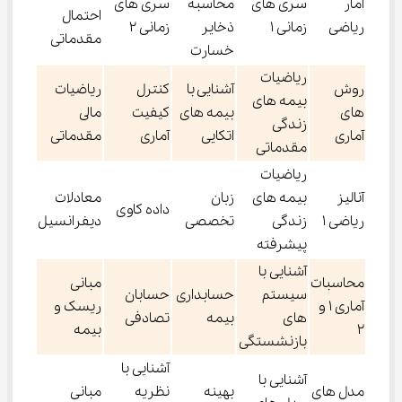
آمار
سرى هاى
محاسبه
سرى های
احتمال
رياضى
زمانى ١
ذخاير
زمانى ٢
مقدماتى
خسارت
رياضيات
روش
آشنايی با
كنترل
رياضيات
بيمه های
هاى
بیمه هاى
كيفيت
مالى
زندگى
آمارى
اتكايی
آمارى
مقدماتى
مقدماتى
رياضيات
آناليز
بيمه هاى
زبان
معادلات
داده كاوى
رياضى ١
زندگى
تخصصی
ديفرانسيل
پيشرفته
آشنايى با
محاسبات
مبانی
سيستم
حسابداری
حسابان
آمارى ١ و
ریسک و
هاى
بيمه
تصادفى
۲
بيمه
بازنشستگى
آشنايى با
آشنايى با
مدل های
بهينه
نظريه
مبانى