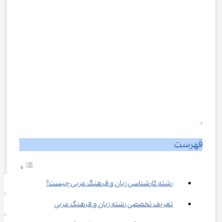
0
فهرست
رشته کارشناسی زبان و فرهنگ عربی چیست؟
تعریف تخصصی رشته زﺑﺎن و ﻓﺮﻫﻨﮓ عربی