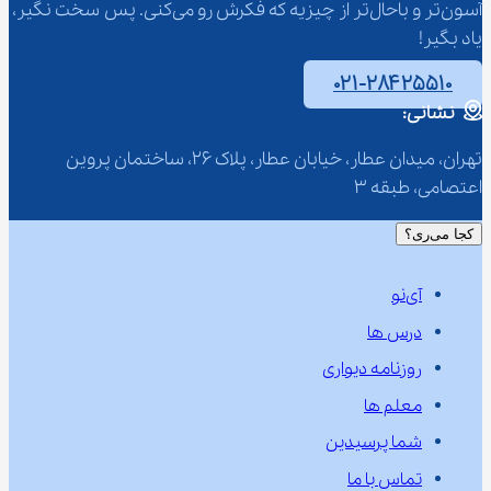
آسون‌تر و باحال‌تر از چیزیه که فکرش رو می‌کنی. پس سخت نگیر، 
یاد بگیر!
۰۲۱-۲۸۴۲۵۵۱۰
نشانی:
تهران، میدان عطار، خیابان عطار، پلاک 26، ساختمان پروین 
اعتصامی، طبقه 3
کجا می‌ری؟
آی‌نو
درس ها
روزنامه دیواری
معلم ها
شما پرسیدین
تماس با ما