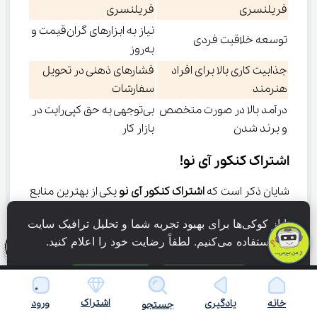
فریلنسری
فریلنسری
نیاز به ابزارهای گران‌قیمت و
توسعه خلاقیت فردی
به‌روز
جذابیت کاری بالا برای افراد
فشارهای ذهنی در تحویل
هنرمند
سفارشات
درآمد بالا در صورت متخصص
بی‌توجهی به حق کپی‌رایت در
و برند شدن
بازار کار
اشتراک کنکور آی نو!
شایان ذکر است که 
اشتراک کنکور آی نو 
یکی از بهترین منابع 
قبولی در کنکور سراسری هنر و 
ما از کوکی‌ها برای بهبود تجربه شما و تحلیل ترافیک سایت 
پیش‌تر نیز بدان اشاره کردیم. از جمله ویژگی‌های این 
استفاده می‌کنیم. لطفاً رضایت خود را اعلام کنید.
اشتراک می‌توان به موارد زیر اشاره کرد:
فقط ضروری
پذیرش همه
برخورداری از بانک تست جامع هنر
اشتراک
خانه
یادگیری
ورود
جستجو