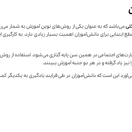
تی
 می