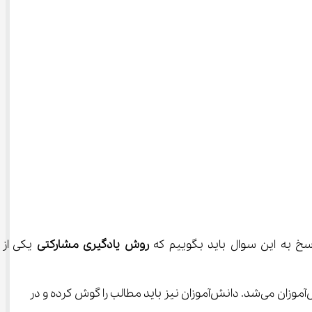
سخ به این سوال باید بگوییم که 
روش یادگیری مشارکتی
 یکی از ا
در روش‌های سنتی تدریس معلم رکن اصلی را در کلاس درس بر عهده داشت و به عنوان متکلم وحده مشغول انتقال مطالب به دانش‌آموزان می‌شد. دانش‌آموزان نیز باید مطالب را گوش کرده و در 