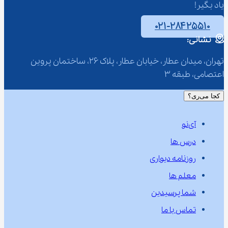
یاد بگیر!
۰۲۱-۲۸۴۲۵۵۱۰
نشانی:
تهران، میدان عطار، خیابان عطار، پلاک 26، ساختمان پروین 
اعتصامی، طبقه 3
کجا می‌ری؟
آی‌نو
درس ها
روزنامه دیواری
معلم ها
شما پرسیدین
تماس با ما