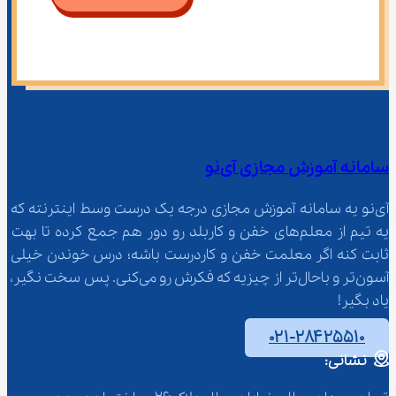
سامانه آموزش مجازی آی‌نو
آی‌نو یه سامانه آموزش مجازی درجه یک درست وسط اینترنته که 
یه تیم از معلم‌‌های خفن و کاربلد رو دور هم جمع کرده تا بهت 
ثابت کنه اگر معلمت خفن و کاردرست باشه؛ درس خوندن خیلی 
آسون‌تر و باحال‌تر از چیزیه که فکرش رو می‌کنی. پس سخت نگیر، 
یاد بگیر!
۰۲۱-۲۸۴۲۵۵۱۰
نشانی: