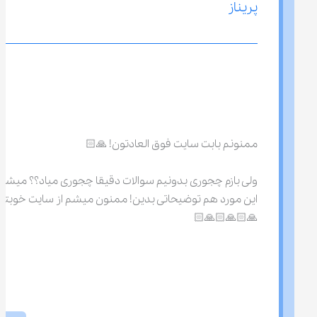
پریناز
ممنونم بابت سایت فوق العادتون! 🙏🏻
ولی بازم چجوری بدونیم سوالات دقیقا چجوری میاد؟؟ میشه 
این مورد هم توضیحاتی بدین! ممنون میشم از سایت خوبتو
🙏🏻🙏🏻🙏🏻