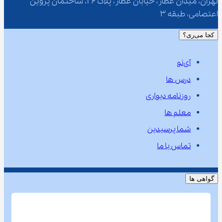
تهران، میدان عطار، خیابان عطار، پلاک 26، ساختمان پروین 
اعتصامی، طبقه 3
کجا می‌ری؟
آی‌نو
درس ها
روزنامه دیواری
معلم ها
شما پرسیدین
تماس با ما
گواهی ها