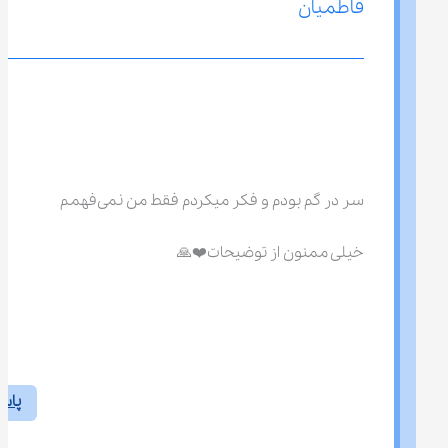
فاطمیان
سر در گم بودم و فکر میکردم فقط من نمی‌فهمم
خیلی ممنون از توضیحات❤️🙏
پاس