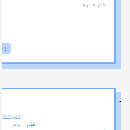
خیلی عالی بود
پاس
علی 
ب.ظ