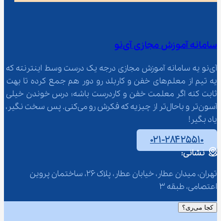
سامانه آموزش مجازی آی‌نو
آی‌نو یه سامانه آموزش مجازی درجه یک درست وسط اینترنته که 
یه تیم از معلم‌‌های خفن و کاربلد رو دور هم جمع کرده تا بهت 
ثابت کنه اگر معلمت خفن و کاردرست باشه؛ درس خوندن خیلی 
آسون‌تر و باحال‌تر از چیزیه که فکرش رو می‌کنی. پس سخت نگیر، 
یاد بگیر!
۰۲۱-۲۸۴۲۵۵۱۰
نشانی:
تهران، میدان عطار، خیابان عطار، پلاک 26، ساختمان پروین 
اعتصامی، طبقه 3
کجا می‌ری؟