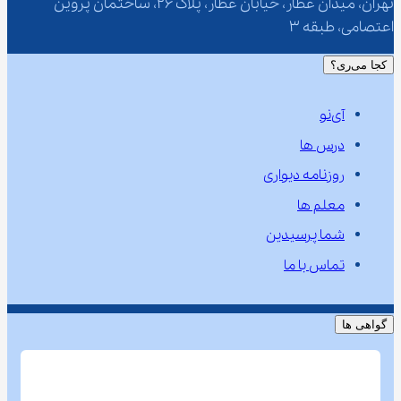
تهران، میدان عطار، خیابان عطار، پلاک 26، ساختمان پروین 
اعتصامی، طبقه 3
کجا می‌ری؟
آی‌نو
درس ها
روزنامه دیواری
معلم ها
شما پرسیدین
تماس با ما
گواهی ها