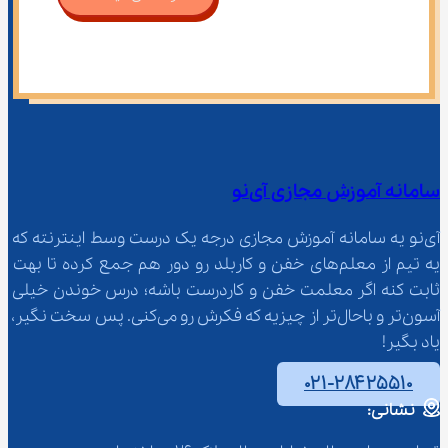
سامانه آموزش مجازی آی‌نو
آی‌نو یه سامانه آموزش مجازی درجه یک درست وسط اینترنته که 
یه تیم از معلم‌‌های خفن و کاربلد رو دور هم جمع کرده تا بهت 
ثابت کنه اگر معلمت خفن و کاردرست باشه؛ درس خوندن خیلی 
آسون‌تر و باحال‌تر از چیزیه که فکرش رو می‌کنی. پس سخت نگیر، 
یاد بگیر!
۰۲۱-۲۸۴۲۵۵۱۰
نشانی: