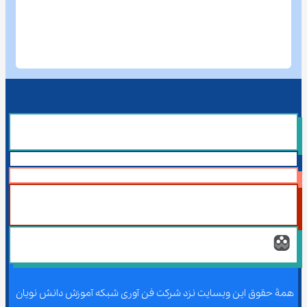
همۀ حقوق این وبسایت نزد شرکت فن آوری شبکه آموزش دانش نویان 