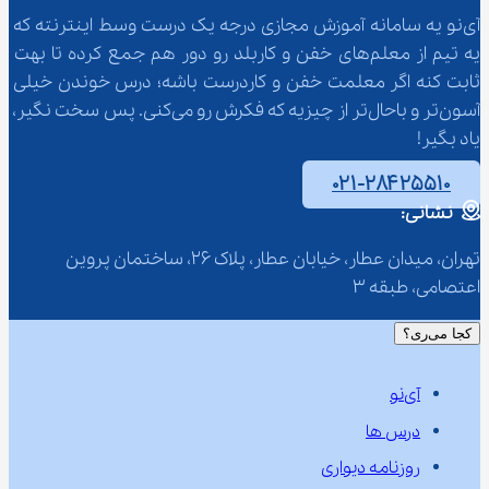
آی‌نو یه سامانه آموزش مجازی درجه یک درست وسط اینترنته که 
یه تیم از معلم‌‌های خفن و کاربلد رو دور هم جمع کرده تا بهت 
ثابت کنه اگر معلمت خفن و کاردرست باشه؛ درس خوندن خیلی 
آسون‌تر و باحال‌تر از چیزیه که فکرش رو می‌کنی. پس سخت نگیر، 
یاد بگیر!
۰۲۱-۲۸۴۲۵۵۱۰
نشانی:
تهران، میدان عطار، خیابان عطار، پلاک 26، ساختمان پروین 
اعتصامی، طبقه 3
کجا می‌ری؟
آی‌نو
درس ها
روزنامه دیواری