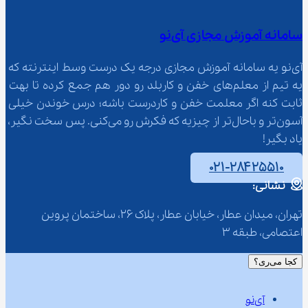
سامانه آموزش مجازی آی‌نو
آی‌نو یه سامانه آموزش مجازی درجه یک درست وسط اینترنته که 
یه تیم از معلم‌‌های خفن و کاربلد رو دور هم جمع کرده تا بهت 
ثابت کنه اگر معلمت خفن و کاردرست باشه؛ درس خوندن خیلی 
آسون‌تر و باحال‌تر از چیزیه که فکرش رو می‌کنی. پس سخت نگیر، 
یاد بگیر!
۰۲۱-۲۸۴۲۵۵۱۰
نشانی:
تهران، میدان عطار، خیابان عطار، پلاک 26، ساختمان پروین 
اعتصامی، طبقه 3
کجا می‌ری؟
آی‌نو