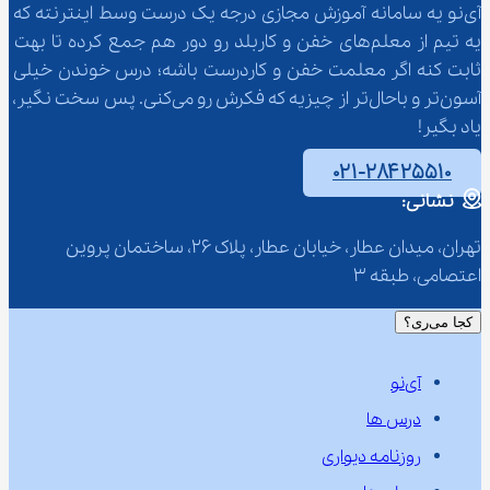
آی‌نو یه سامانه آموزش مجازی درجه یک درست وسط اینترنته که 
یه تیم از معلم‌‌های خفن و کاربلد رو دور هم جمع کرده تا بهت 
ثابت کنه اگر معلمت خفن و کاردرست باشه؛ درس خوندن خیلی 
آسون‌تر و باحال‌تر از چیزیه که فکرش رو می‌کنی. پس سخت نگیر، 
یاد بگیر!
۰۲۱-۲۸۴۲۵۵۱۰
نشانی:
تهران، میدان عطار، خیابان عطار، پلاک 26، ساختمان پروین 
اعتصامی، طبقه 3
کجا می‌ری؟
آی‌نو
درس ها
روزنامه دیواری