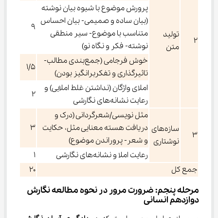
پرورش موضوع با شیوه بیان نوشته
(بیان ساده و صمیمی- بیان احساس
9
متناسب با موضوع- سیر منطقی
تولید
۲
نوشته- فکر و نگاه نو)
متن
خوش فرجامی (جمع‌بندی مطالب-
1/5
تاثیرگذاری و تفکربرانگیز بودن)
املای واژگان (نداشتن غلط املایی) و
2
رعایت نشانه‌های نگارشی
مثل نویسی/شعرگردانی (درک و
دریافت هسته معنایی مثل، حکایت
3
سازه‌های
۳
و شعر- پروراندن موضوع)
نوشتاری
رعایت املا و نشانه‌های نگارشی
1
جمع کل
20
مرحله پنجم: ضرورت مرور در نحوه مطالعه نگارش 
دوازدهم انسانی