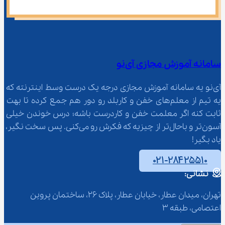
سامانه آموزش مجازی آی‌نو
آی‌نو یه سامانه آموزش مجازی درجه یک درست وسط اینترنته که 
یه تیم از معلم‌‌های خفن و کاربلد رو دور هم جمع کرده تا بهت 
ثابت کنه اگر معلمت خفن و کاردرست باشه؛ درس خوندن خیلی 
آسون‌تر و باحال‌تر از چیزیه که فکرش رو می‌کنی. پس سخت نگیر، 
یاد بگیر!
۰۲۱-۲۸۴۲۵۵۱۰
نشانی:
تهران، میدان عطار، خیابان عطار، پلاک 26، ساختمان پروین 
اعتصامی، طبقه 3