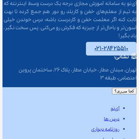
آی‌نو یه سامانه آموزش مجازی درجه یک درست وسط اینترنته که 
یه تیم از معلم‌‌های خفن و کاربلد رو دور هم جمع کرده تا بهت 
ثابت کنه اگر معلمت خفن و کاردرست باشه؛ درس خوندن خیلی 
آسون‌تر و باحال‌تر از چیزیه که فکرش رو می‌کنی. پس سخت نگیر، 
یاد بگیر!
۰۲۱-۲۸۴۲۵۵۱۰
نشانی:
تهران، میدان عطار، خیابان عطار، پلاک 26، ساختمان پروین 
اعتصامی، طبقه 3
کجا می‌ری؟
آی‌نو
درس ها
روزنامه دیواری