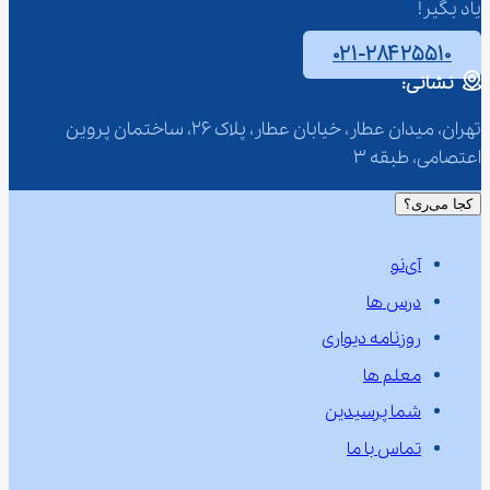
یاد بگیر!
۰۲۱-۲۸۴۲۵۵۱۰
نشانی:
تهران، میدان عطار، خیابان عطار، پلاک 26، ساختمان پروین 
اعتصامی، طبقه 3
کجا می‌ری؟
آی‌نو
درس ها
روزنامه دیواری
معلم ها
شما پرسیدین
تماس با ما