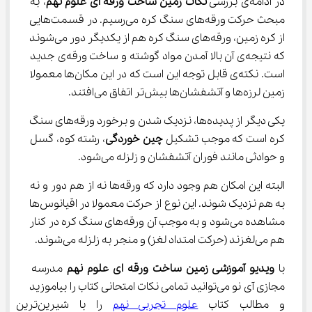
در ادامه‌ی بررسی 
نکات زمین ساخت ورقه ای علوم نهم
، به 
مبحث حرکت ورقه‌های سنگ کره می‌رسیم. در قسمت‌هایی 
از کره زمین، ورقه‌های سنگ کره هم از یکدیگر دور می‌شوند 
که نتیجه‌ی آن بالا آمدن مواد گوشته و ساخت ورقه‌ی جدید 
است. نکته‌ی قابل توجه این است که در این مکان‌ها معمولا 
زمین لرزه‌ها و آتشفشان‌ها بیش‌تر اتفاق می‌افتند.
یکی دیگر از پدیده‌ها، نزدیک شدن و برخورد ورقه‌های سنگ 
کره است که موجب تشکیل 
چین خوردگی
، رشته کوه، گسل 
و حوادثی مانند فوران آتشفشان و زلزله می‌شود.
البته این امکان هم وجود دارد که ورقه‌ها نه از هم دور و نه 
به هم نزدیک شوند. این نوع از حرکت معمولا در اقیانوس‌ها 
مشاهده می‌شود و به موجب آن ورقه‌های سنگ کره در کنار 
هم می‌لغزند (حرکت امتداد لغز) و منجر به زلزله می‌شوند.
با 
ویدیو
آموزشی 
زمین ساخت ورقه ای علوم نهم
 مدرسه 
مجازی آی نو می‌توانید تمامی نکات امتحانی کتاب را بیاموزید 
و مطالب کتاب 
علوم تجربی نهم
 را با شیرین‌ترین و