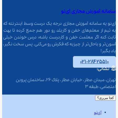
سامانه آموزش مجازی آی‌نو
آی‌نو یه سامانه آموزش مجازی درجه یک درست وسط اینترنته که 
یه تیم از معلم‌‌های خفن و کاربلد رو دور هم جمع کرده تا بهت 
ثابت کنه اگر معلمت خفن و کاردرست باشه؛ درس خوندن خیلی 
آسون‌تر و باحال‌تر از چیزیه که فکرش رو می‌کنی. پس سخت نگیر، 
یاد بگیر!
۰۲۱-۲۸۴۲۵۵۱۰
نشانی:
تهران، میدان عطار، خیابان عطار، پلاک 26، ساختمان پروین 
اعتصامی، طبقه 3
کجا می‌ری؟
آی‌نو