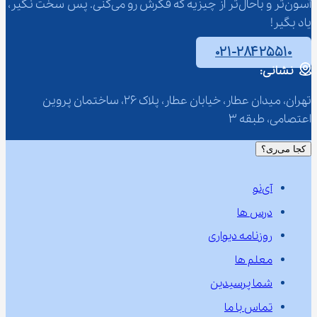
آسون‌تر و باحال‌تر از چیزیه که فکرش رو می‌کنی. پس سخت نگیر، 
یاد بگیر!
۰۲۱-۲۸۴۲۵۵۱۰
نشانی:
تهران، میدان عطار، خیابان عطار، پلاک 26، ساختمان پروین 
اعتصامی، طبقه 3
کجا می‌ری؟
آی‌نو
درس ها
روزنامه دیواری
معلم ها
شما پرسیدین
تماس با ما