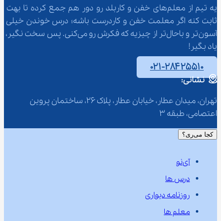
یه تیم از معلم‌‌های خفن و کاربلد رو دور هم جمع کرده تا بهت 
ثابت کنه اگر معلمت خفن و کاردرست باشه؛ درس خوندن خیلی 
آسون‌تر و باحال‌تر از چیزیه که فکرش رو می‌کنی. پس سخت نگیر، 
یاد بگیر!
۰۲۱-۲۸۴۲۵۵۱۰
نشانی:
تهران، میدان عطار، خیابان عطار، پلاک 26، ساختمان پروین 
اعتصامی، طبقه 3
کجا می‌ری؟
آی‌نو
درس ها
روزنامه دیواری
معلم ها