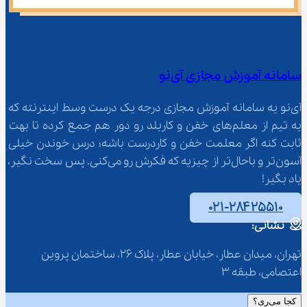
سامانه آموزش مجازی آی‌نو
آی‌نو یه سامانه آموزش مجازی درجه یک درست وسط اینترنته که 
یه تیم از معلم‌‌های خفن و کاربلد رو دور هم جمع کرده تا بهت 
ثابت کنه اگر معلمت خفن و کاردرست باشه؛ درس خوندن خیلی 
آسون‌تر و باحال‌تر از چیزیه که فکرش رو می‌کنی. پس سخت نگیر، 
یاد بگیر!
۰۲۱-۲۸۴۲۵۵۱۰
نشانی:
تهران، میدان عطار، خیابان عطار، پلاک 26، ساختمان پروین 
اعتصامی، طبقه 3
کجا می‌ری؟