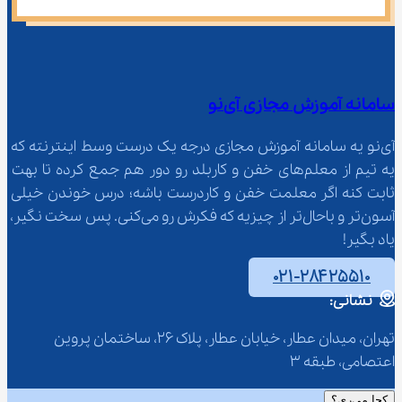
سامانه آموزش مجازی آی‌نو
آی‌نو یه سامانه آموزش مجازی درجه یک درست وسط اینترنته که 
یه تیم از معلم‌‌های خفن و کاربلد رو دور هم جمع کرده تا بهت 
ثابت کنه اگر معلمت خفن و کاردرست باشه؛ درس خوندن خیلی 
آسون‌تر و باحال‌تر از چیزیه که فکرش رو می‌کنی. پس سخت نگیر، 
یاد بگیر!
۰۲۱-۲۸۴۲۵۵۱۰
نشانی:
تهران، میدان عطار، خیابان عطار، پلاک 26، ساختمان پروین 
اعتصامی، طبقه 3
کجا می‌ری؟