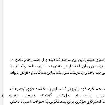
، دروازه ورود به دنیای علمی و رقابتی این رشته جذاب است. دفترچه سوالات المپیاد دانش آموزی علوم زمین این مرحله، گنجینه‌ای از چالش‌های فکری در 
 مفاهیم پایه و پیشرفته این علم درگیر می‌کند. هر ساله باشگاه دانش پژوهان جوان با انتشار این دفترچه، امکان مطالعه و آشنایی با 
 معمولاً از چهار حوزه اصلی نظریه‌های زمین‌شناسی، شناسایی سنگ‌ها و خواص مواد، 
ریحی مرحله اول المپیاد زمین‌شناسی، راهنمای ارزشمندی برای دانش‌آموزان است که پس از شرکت در آزمون می‌توانند عملکرد خود را ارزیابی کنند. این پاسخنامه حاوی توضیحات 
کامل و جامعی است که روش حل مسائل و نکات کلیدی هر سؤال را رو
دهد. دانش‌آموزانی که قصد شرکت در المپیاد زمین‌شناسی سال 1405 – 1406 را دارند، می‌توانند با مطالعه دقیق این پاسخنامه‌ها، استراتژی مؤثری برای پاسخگویی به سوالات المپیاد دانش 