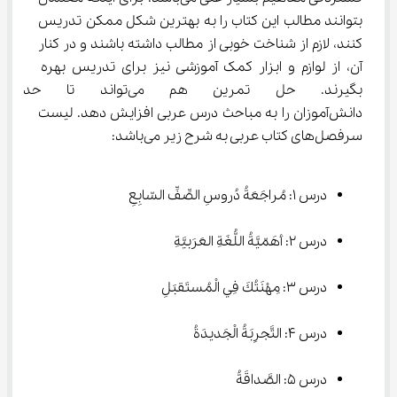
بتوانند مطالب این کتاب را به بهترین شکل ممکن تدریس 
کنند، لازم از شناخت خوبی از مطالب داشته باشند و در کنار 
آن، از لوازم و ابزار کمک آموزشی نیز برای تدریس بهره 
بگیرند. حل تمرین هم می‌توان
دانش‌آموزان را به مباحث درس عربی افزایش دهد. لیست 
سرفصل‌های کتاب عربی به شرح زیر می‌باشد:
درس ۱: مُراجَعَةُ دُروسِ الصِّفِّ السّابِعِ
درس ۲: أهَمّیَّةُ اللُّغَةِ العَرَبیَّةِ
درس ۳: مِهْنَتُكَ فِي الْمُستَقبَلِ
درس ۴: التَّجرِبَةُ الْجَديدَةُ
درس ۵: الصَّداقَةُ