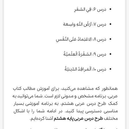
درس ۶: فِي السَّفَرِ
درس ۷: أرْضُ اللّهِ واسِعَة
درس ۸: الِاعْتِمادُ عَلَی النَّفْسِ
درس ۹: السَّفْرَةُ الْعِلْميَّةُ
درس ۱۰: اَلْمَراقِدُ الدّینیَّةُ
همانطور که مشاهده می‌کنید، برای آموزش مطالب کتاب 
عربی، برنامه مشخص و مدونی لازم است. شما می‌توانید به 
کمک طرح درس عربی هشتم، به برنامه آموزشی بسیار 
مناسبی دسترسی پیدا کنید. در ادامه شما را با اشکال 
مختلف 
طرح درس عربی پایه هشتم
 آشنا کرده‌ایم.