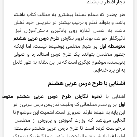
دچار اضطراب باشند.
هر چقدر که معلم تسلط بیشتری به مطالب کتاب داشته 
باشد و بتواند نظم و ترتیب بیشتر در تدریس خود نشان 
دهد، به همان اندازه روی یادگیری دانش‌آموزان نیز 
تاثیرگذار خواهد بود. لزوم نگارش 
طرح درس عربی هشتم 
متوسطه اول
 بر هیچ معلمی پوشیده نیست، اما اینکه 
چطور معلمان بتوانند یک طرح درس استاندارد و اصولی 
بنویسند، موضوع دیگری است که در این مقاله به طور کامل 
به آن پرداخته‌ایم.
آشنایی با طرح درس عربی هشتم
آشنایی با 
نحوه نگارش طرح درس عربی هشتم
متوسط
اول
، برای تمام معلمانی که وظیفه تدریس درس عربی را در 
این پایه به عهده دارند، ضروری است. اهمیت این موضوع تا 
آنجایی می‌باشد که وزارت آموزش و پرورش از معلمان 
درخواست کرده است تا طرح درس عربی هشتم متوسطه 
اول را قبل از شروع سال تحصیلی تدوین و نگارش کنند و یک 