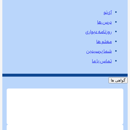
آی‌نو
درس ها
روزنامه دیواری
معلم ها
شما پرسیدین
تماس با ما
گواهی ها