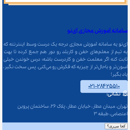
سامانه آموزش مجازی آی‌نو
آی‌نو یه سامانه آموزش مجازی درجه یک درست وسط اینترنته که 
یه تیم از معلم‌‌های خفن و کاربلد رو دور هم جمع کرده تا بهت 
ثابت کنه اگر معلمت خفن و کاردرست باشه؛ درس خوندن خیلی 
آسون‌تر و باحال‌تر از چیزیه که فکرش رو می‌کنی. پس سخت نگیر، 
یاد بگیر!
۰۲۱-۲۸۴۲۵۵۱۰
نشانی:
تهران، میدان عطار، خیابان عطار، پلاک 26، ساختمان پروین 
اعتصامی، طبقه 3
کجا می‌ری؟