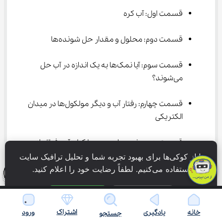
قسمت اول: آب کره
قسمت دوم: محلول و مقدار حل شونده‌ها
قسمت سوم: آیا نمک‌ها به یک اندازه در آب حل 
می‌شوند؟
قسمت چهارم: رفتار آب و دیگر مولکول‌ها در میدان 
الکتریکی
قسمت پنجم: نیروهای بین مولکولی آب، فراتر از 
انتظار
ما از کوکی‌ها برای بهبود تجربه شما و تحلیل ترافیک سایت 
استفاده می‌کنیم. لطفاً رضایت خود را اعلام کنید.
قسمت ششم: آب و دیگر حلال‌ها و انحلال پذیری 
گازها
فقط ضروری
پذیرش همه
اشتراک
خانه
یادگیری
ورود
جستجو
قسمت هفتم: ردپای آب در زندگی