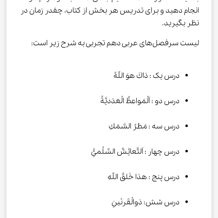
انجام دهید و برای تدریس هر بخش از کتاب، چقدر زمان در 
نظر بگیرید.
لیست سرفصل‌های عربی دهم تجربی به شرح زیر است:
درس یک : ذاكَ هوَ اللّهُ
درس دو : اَلْمَواعِظُ الْعَدَديَّةُ
درس سه : مَطَرُ السَّمَكِ
درس چهار : اَلتَّعايُشُ السِّلْميُّ
درس پنج : هذا خَلقُ اللّهِ
درس شش: ذوالْقَرنَينِ