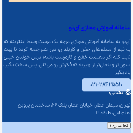
سامانه آموزش مجازی آی‌نو
آی‌نو یه سامانه آموزش مجازی درجه یک درست وسط اینترنته که 
یه تیم از معلم‌‌های خفن و کاربلد رو دور هم جمع کرده تا بهت 
ثابت کنه اگر معلمت خفن و کاردرست باشه؛ درس خوندن خیلی 
آسون‌تر و باحال‌تر از چیزیه که فکرش رو می‌کنی. پس سخت نگیر، 
یاد بگیر!
۰۲۱-۲۸۴۲۵۵۱۰
نشانی:
تهران، میدان عطار، خیابان عطار، پلاک 26، ساختمان پروین 
اعتصامی، طبقه 3
کجا می‌ری؟