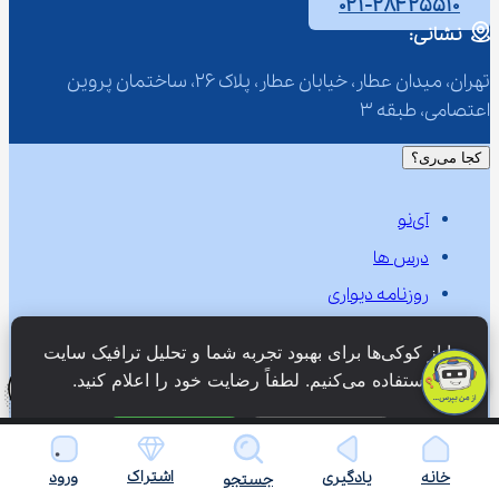
۰۲۱-۲۸۴۲۵۵۱۰
نشانی:
تهران، میدان عطار، خیابان عطار، پلاک 26، ساختمان پروین 
اعتصامی، طبقه 3
کجا می‌ری؟
آی‌نو
درس ها
روزنامه دیواری
معلم ها
ما از کوکی‌ها برای بهبود تجربه شما و تحلیل ترافیک سایت 
شما پرسیدین
استفاده می‌کنیم. لطفاً رضایت خود را اعلام کنید.
تماس با ما
فقط ضروری
پذیرش همه
اشتراک
خانه
یادگیری
ورود
جستجو
گواهی ها