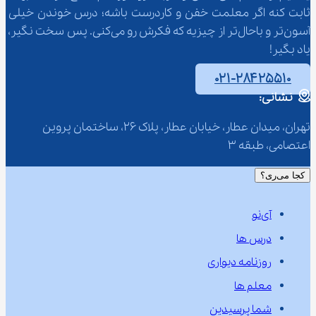
ثابت کنه اگر معلمت خفن و کاردرست باشه؛ درس خوندن خیلی 
آسون‌تر و باحال‌تر از چیزیه که فکرش رو می‌کنی. پس سخت نگیر، 
یاد بگیر!
۰۲۱-۲۸۴۲۵۵۱۰
نشانی:
تهران، میدان عطار، خیابان عطار، پلاک 26، ساختمان پروین 
اعتصامی، طبقه 3
کجا می‌ری؟
آی‌نو
درس ها
روزنامه دیواری
معلم ها
شما پرسیدین