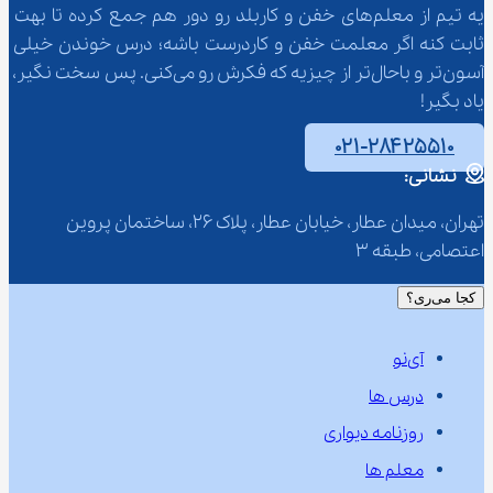
یه تیم از معلم‌‌های خفن و کاربلد رو دور هم جمع کرده تا بهت 
ثابت کنه اگر معلمت خفن و کاردرست باشه؛ درس خوندن خیلی 
آسون‌تر و باحال‌تر از چیزیه که فکرش رو می‌کنی. پس سخت نگیر، 
یاد بگیر!
۰۲۱-۲۸۴۲۵۵۱۰
نشانی:
تهران، میدان عطار، خیابان عطار، پلاک 26، ساختمان پروین 
اعتصامی، طبقه 3
کجا می‌ری؟
آی‌نو
درس ها
روزنامه دیواری
معلم ها