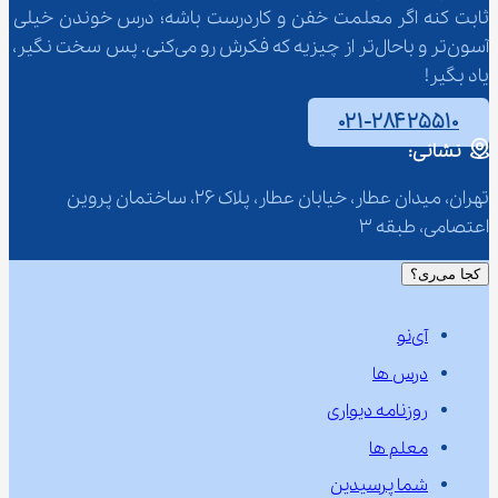
ثابت کنه اگر معلمت خفن و کاردرست باشه؛ درس خوندن خیلی 
آسون‌تر و باحال‌تر از چیزیه که فکرش رو می‌کنی. پس سخت نگیر، 
یاد بگیر!
۰۲۱-۲۸۴۲۵۵۱۰
نشانی:
تهران، میدان عطار، خیابان عطار، پلاک 26، ساختمان پروین 
اعتصامی، طبقه 3
کجا می‌ری؟
آی‌نو
درس ها
روزنامه دیواری
معلم ها
شما پرسیدین