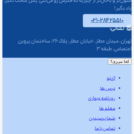
آسون‌تر و باحال‌تر از چیزیه که فکرش رو می‌کنی. پس سخت نگیر، 
یاد بگیر!
۰۲۱-۲۸۴۲۵۵۱۰
نشانی:
تهران، میدان عطار، خیابان عطار، پلاک 26، ساختمان پروین 
اعتصامی، طبقه 3
کجا می‌ری؟
آی‌نو
درس ها
روزنامه دیواری
معلم ها
شما پرسیدین
تماس با ما