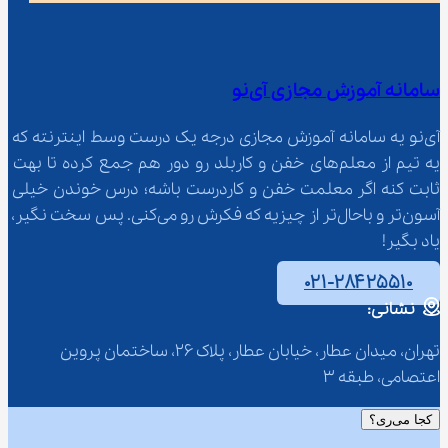
سامانه آموزش مجازی آی‌نو
آی‌نو یه سامانه آموزش مجازی درجه یک درست وسط اینترنته که 
یه تیم از معلم‌‌های خفن و کاربلد رو دور هم جمع کرده تا بهت 
ثابت کنه اگر معلمت خفن و کاردرست باشه؛ درس خوندن خیلی 
آسون‌تر و باحال‌تر از چیزیه که فکرش رو می‌کنی. پس سخت نگیر، 
یاد بگیر!
۰۲۱-۲۸۴۲۵۵۱۰
نشانی:
تهران، میدان عطار، خیابان عطار، پلاک 26، ساختمان پروین 
اعتصامی، طبقه 3
کجا می‌ری؟