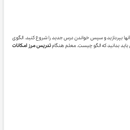
الب مربوط به این موضوع را فراموش کرده‌اید بهتر است ابتدا به مرور آنها بپردازید و سپس خواندن درس جدید را شروع کنید. الگوی 
تدریس مرز امکانات 