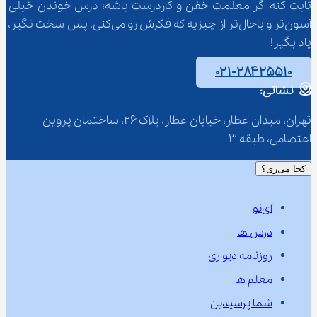
ثابت کنه اگر معلمت خفن و کاردرست باشه؛ درس خوندن خیلی 
آسون‌تر و باحال‌تر از چیزیه که فکرش رو می‌کنی. پس سخت نگیر، 
یاد بگیر!
۰۲۱-۲۸۴۲۵۵۱۰
نشانی:
تهران، میدان عطار، خیابان عطار، پلاک 26، ساختمان پروین 
اعتصامی، طبقه 3
کجا می‌ری؟
آی‌نو
درس ها
روزنامه دیواری
معلم ها
شما پرسیدین