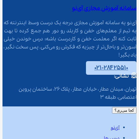
سامانه آموزش مجازی آی‌نو
آی‌نو یه سامانه آموزش مجازی درجه یک درست وسط اینترنته که 
یه تیم از معلم‌‌های خفن و کاربلد رو دور هم جمع کرده تا بهت 
ثابت کنه اگر معلمت خفن و کاردرست باشه؛ درس خوندن خیلی 
آسون‌تر و باحال‌تر از چیزیه که فکرش رو می‌کنی. پس سخت نگیر، 
یاد بگیر!
۰۲۱-۲۸۴۲۵۵۱۰
نشانی:
تهران، میدان عطار، خیابان عطار، پلاک 26، ساختمان پروین 
اعتصامی، طبقه 3
کجا می‌ری؟
آی‌نو
درس ها