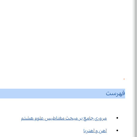
0
فهرست
مروری جامع بر مبحث مغناطیس علوم هشتم
آهن و آهنربا