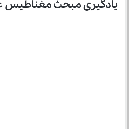
یادگیری مبحث مغناطیس عل