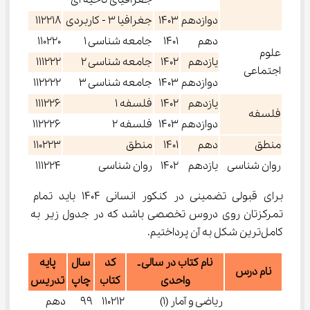
جغرافیای ناحیه ای
دوازدهم
1403
جغرافیا 3 - کاربردی
112218
دهم
1401
جامعه شناسی 1
110220
علوم
یازدهم
1402
جامعه شناسی 2
111222
اجتماعی
دوازدهم
1403
جامعه شناسی 3
112222
یازدهم
1402
فلسفه 1
111226
فلسفه
دوازدهم
1403
فلسفه 2
112226
منطق
دهم
1401
منطق
110223
روان شناسی
یازدهم
1402
روان شناسی
111224
برای قبولی تضمینی در کنکور انسانی 1404 باید تمام 
تمرکزتان روی دروس تخصصی باشد که در جدول زیر به 
کامل‌ترین شکل به آن پرداختیم.
نام کتاب در سالی ـ
کد
سال
پایه
نام درس
واحدی
کتاب
چاپ
تدریس
ریاضی و آمار (1)
110212
99
دهم