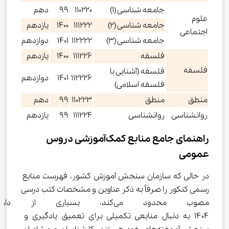
جامعه­ شناسی (1)
110220
99
دهم
علوم
جامعه ­شناسی (2)
111222
1400
یازدهم
اجتماعی
جامعه ­شناسی (3)
112222
1401
دوازدهم
فلسفه
111226
1400
یازدهم
فلسفه
فلسفه (آشنایی با
112226
1401
دوازدهم
فلسفه اسلامی)
منطق
منطق
110223
99
دهم
روان­شناسی
روان­شناسی
111224
99
یازدهم
راهنمای جامع منابع کمک‌آموزشی دروس 
عمومی
در حالی که سازمان سنجش آموزش کشور، فهرست منابع 
رسمی کنکور را صرفاً به ذکر عناوین و مشخصات کتب درسی 
مصوب محدود می‌کند، بسیاری از
۱۴۰۴ به دنبال منابعی تکمیلی برای تعمیق یادگیری و 