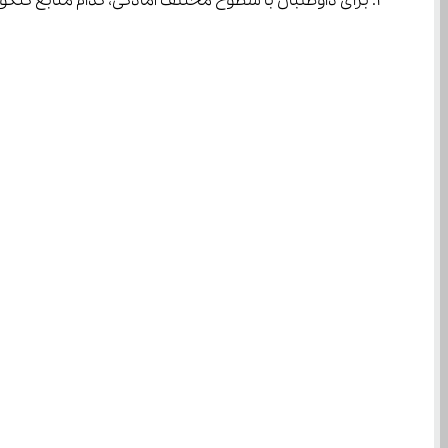
برای داوطلبان با سطوح مختلف آمادگی، کدام منابع کنکور ریاضی ۱۴۰۴ مناس