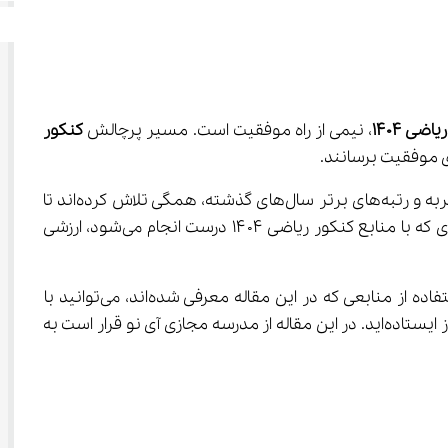
ضی 1404
، نیمی از راه موفقیت است. مسیر پرچالش 
کنکور 
امروز، دسترسی به بهترین منابع کنکور ریاضی ۱۴۰۴ بیش از هر زمان دیگری امکان‌پذیر شده است. اساتید برجسته، مؤلفان باتجربه و رتبه‌های برتر سال‌های گذشته، همگی تلاش کرده‌اند تا 
میراث دانش و تجربه خود را در قالب کتاب‌ها و منابع آموزشی ارزشمند به نسل بعدی داوطلبان منتقل کنند. هر ساعت مطالعه‌ای که با منابع کنکور ریاضی ۱۴۰۴ درست انجام می‌شود، ارزشی 
 دست‌نیافتنی نیست. با مدرسه مجازی آی نو و مطالعه هدفمند همچنین استفاده از منابعی که در این مقاله معرفی شده‌اند، می‌توانید با 
اطمینان بیشتری در مسیر آمادگی گام بردارید. فراموش نکنید که هر داوطلب موفق، روزی از همان نقطه‌ای آغاز کرده که شما امروز ایستاده‌اید. در این مقاله از مدرسه مجازی آی نو قرار است به 