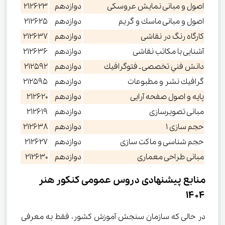
اصول و مبانی نمايش عروسكی
دوازدهم
212623
اصول و مبانی ماسك و گريم
دوازدهم
212625
كارگاه رنگ در نقاشی
دوازدهم
212637
آشنايی با مكاتب نقاشی
دوازدهم
212636
دانش فني تخصصی ـ فتوگرافيك
دوازدهم
212592
گرافيك نشر و مطبوعات
دوازدهم
212595
پايه و اصول صفحه آرايی
دوازدهم
212620
مبانی تصويرسازی
دوازدهم
212619
حجم سازی 1
دوازدهم
212638
حجم شناسی و ماكت سازی
دوازدهم
212627
مبانی طراحی معماری
دوازدهم
212630
منابع پیشنهادی دروس عمومی کنکور هنر 
۱۴۰۴
در حالی که سازمان سنجش آموزش کشور، فقط به معرفی 