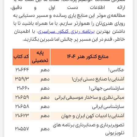
ارائه اطلاعات دست اول و دقیق، 
مطالعه‌ی موثر این منابع یاری رسانده و مسیر دستیابی به 
رویای هنری‌تان را هموارتر سازیم. با ما همراه باشید تا با 
داشتن بهترین 
برنامه ریزی کنکور سراسری
، با اطمینان 
خاطر، قدم در این مسیر پر چالش اما شیرین بگذارید.
پایه
منابع کنکور هنر ۱۴۰۴
کد کتاب
تحصیلی
عكاسی 1
دهم
210644
آشنايی با صنايع دستی ايران1
دهم
359/3
سازشناسی جهانی 1
دهم
210660
مبانی نظری و ساختار موسيقی ايرانی
دهم
210659
سازشناسی ايرانی
دهم
210658
آشنايی با ادبيات كهن ايران و جهان
دهم
210623
تصويربرداری و صدابرداری برنامه های
دهم
210557
تلويزيونی