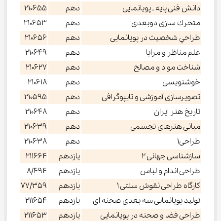
دانش فنی پايه ـ پويانمايی
دهم
210655
متحرك سازی دوبعدی
دهم
210653
طراحي شخصيت در پويانمايی
دهم
210656
علم مناظر و مرايا
دهم
210649
شناخت مواد و مصالح
دهم
210627
خوشنويسی
دهم
210618
تصويرسازی آموزشی و تايپوگرافی
دهم
210595
تاريخ هنر ايران
دهم
210648
مبانی هنرهای تجسمی
دهم
210639
طراحی1
دهم
210638
سازشناسی جهانی 2
یازدهم
211664
طراحی اندام و لباس
یازدهم
8/494
كارگاه طراحی نقوش سنتی 1
یازدهم
77/359
توليد پويانمايی سه بعدی صحنه ای
یازدهم
211654
طراحی فضا و صحنه در پويانمايی
یازدهم
211653