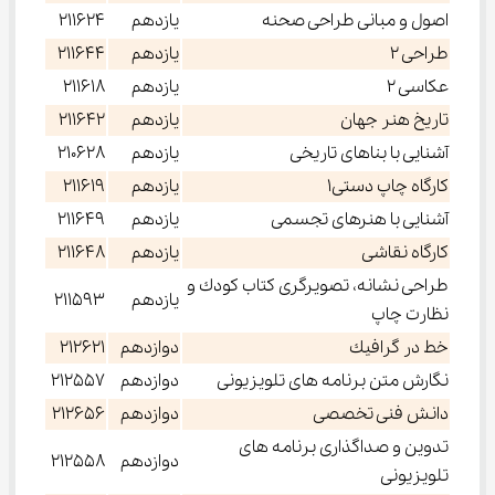
اصول و مبانی طراحی صحنه
یازدهم
211624
طراحی 2
یازدهم
211644
عكاسی 2
یازدهم
211618
تاريخ هنر جهان
یازدهم
211642
آشنايی با بناهای تاريخی
یازدهم
210628
كارگاه چاپ دستی1
یازدهم
211619
آشنايی با هنرهای تجسمی
یازدهم
211649
كارگاه نقاشی
یازدهم
211648
طراحی نشانه، تصويرگری كتاب كودك و
یازدهم
211593
نظارت چاپ
خط در گرافيك
دوازدهم
212621
نگارش متن برنامه های تلويزيونی
دوازدهم
212557
دانش فنی تخصصی
دوازدهم
212656
تدوين و صداگذاری برنامه های
دوازدهم
212558
تلويزيونی