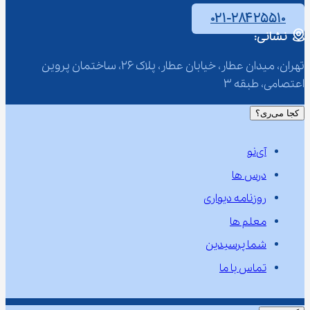
۰۲۱-۲۸۴۲۵۵۱۰
نشانی:
تهران، میدان عطار، خیابان عطار، پلاک 26، ساختمان پروین 
اعتصامی، طبقه 3
کجا می‌ری؟
آی‌نو
درس ها
روزنامه دیواری
معلم ها
شما پرسیدین
تماس با ما