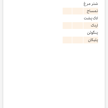
شتر مرغ
تمساح
لاک پشت
اردک
پنگوئن
پلیکان