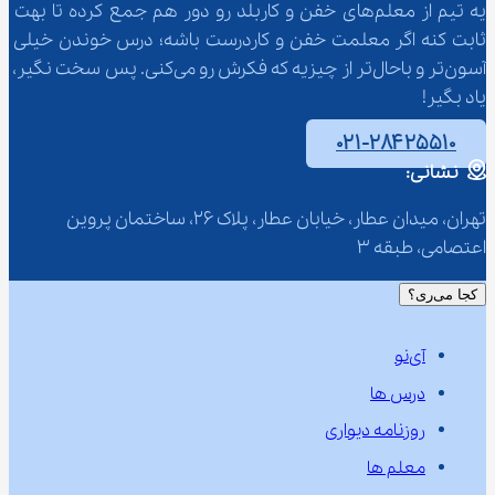
یه تیم از معلم‌‌های خفن و کاربلد رو دور هم جمع کرده تا بهت 
ثابت کنه اگر معلمت خفن و کاردرست باشه؛ درس خوندن خیلی 
آسون‌تر و باحال‌تر از چیزیه که فکرش رو می‌کنی. پس سخت نگیر، 
یاد بگیر!
۰۲۱-۲۸۴۲۵۵۱۰
نشانی:
تهران، میدان عطار، خیابان عطار، پلاک 26، ساختمان پروین 
اعتصامی، طبقه 3
کجا می‌ری؟
آی‌نو
درس ها
روزنامه دیواری
معلم ها