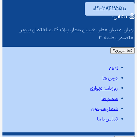
۰۲۱-۲۸۴۲۵۵۱۰
نشانی:
تهران، میدان عطار، خیابان عطار، پلاک 26، ساختمان پروین 
اعتصامی، طبقه 3
کجا می‌ری؟
آی‌نو
درس ها
روزنامه دیواری
معلم ها
شما پرسیدین
تماس با ما