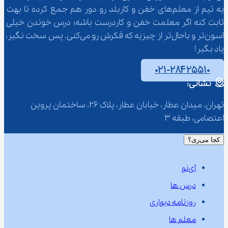
یه تیم از معلم‌‌های خفن و کاربلد رو دور هم جمع کرده تا بهت 
ثابت کنه اگر معلمت خفن و کاردرست باشه؛ درس خوندن خیلی 
آسون‌تر و باحال‌تر از چیزیه که فکرش رو می‌کنی. پس سخت نگیر، 
یاد بگیر!
۰۲۱-۲۸۴۲۵۵۱۰
نشانی:
تهران، میدان عطار، خیابان عطار، پلاک 26، ساختمان پروین 
اعتصامی، طبقه 3
کجا می‌ری؟
آی‌نو
درس ها
روزنامه دیواری
معلم ها