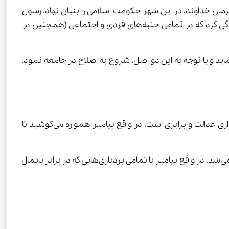
 خداوند، در این شهر حکومت اسلامی را بنیان نهاد. رسول 
خدا در طی ده سال توانست حکومت اسلامی را در سراسر شبه جزیره‌ی عربستان گسترش دهد و در طول این مدت به گونه‌ای زندگی کرد که در تمامی جنبه‌های فردی و اجتماعی (همچنین در 
 که حضرت علی (ع) نیز به حکومت رسید، اعلام نمود که بر اساس دستورات قرآن کریم و سنت پیامبر اکرم (ص)، حکومت می‌نماید و با توجه به این دو اصل، شروع به اصلاح در جامعه نمود. 
، مطرح شده است، تلاش برای بنیان‌گذاری عدالت و برابری است. در واقع پیامبر همواره می‌کوشید تا 
حضرت محمد (ص) درآمد بیت‌المال را به صورت مساوی میان مسلمانان تقسیم می‌کرد و هیچ تفاوتی میان عرب و غیر عرب قائل نمی‌شد. در واقع پیامبر با تمامی بردباری‌هایی که در برابر پایمال 