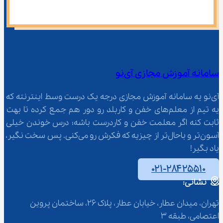
سامانه آموزش مجازی آی‌نو
آی‌نو یه سامانه آموزش مجازی درجه یک درست وسط اینترنته که 
یه تیم از معلم‌‌های خفن و کاربلد رو دور هم جمع کرده تا بهت 
ثابت کنه اگر معلمت خفن و کاردرست باشه؛ درس خوندن خیلی 
آسون‌تر و باحال‌تر از چیزیه که فکرش رو می‌کنی. پس سخت نگیر، 
یاد بگیر!
۰۲۱-۲۸۴۲۵۵۱۰
نشانی:
تهران، میدان عطار، خیابان عطار، پلاک 26، ساختمان پروین 
اعتصامی، طبقه 3