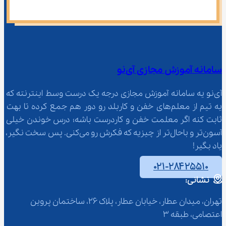
سامانه آموزش مجازی آی‌نو
آی‌نو یه سامانه آموزش مجازی درجه یک درست وسط اینترنته که 
یه تیم از معلم‌‌های خفن و کاربلد رو دور هم جمع کرده تا بهت 
ثابت کنه اگر معلمت خفن و کاردرست باشه؛ درس خوندن خیلی 
آسون‌تر و باحال‌تر از چیزیه که فکرش رو می‌کنی. پس سخت نگیر، 
یاد بگیر!
۰۲۱-۲۸۴۲۵۵۱۰
نشانی:
تهران، میدان عطار، خیابان عطار، پلاک 26، ساختمان پروین 
اعتصامی، طبقه 3