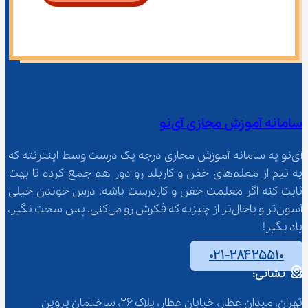
سامانه آموزش مجازی آی‌نو
آی‌نو یه سامانه آموزش مجازی درجه یک درست وسط اینترنته که 
یه تیم از معلم‌‌های خفن و کاربلد رو دور هم جمع کرده تا بهت 
ثابت کنه اگر معلمت خفن و کاردرست باشه؛ درس خوندن خیلی 
آسون‌تر و باحال‌تر از چیزیه که فکرش رو می‌کنی. پس سخت نگیر، 
یاد بگیر!
۰۲۱-۲۸۴۲۵۵۱۰
نشانی:
تهران، میدان عطار، خیابان عطار، پلاک 26، ساختمان پروین 