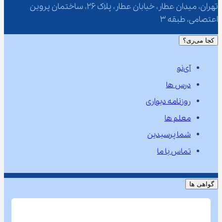
تهران، میدان عطار، خیابان عطار، پلاک 26، ساختمان پروین 
اعتصامی، طبقه 3
کجا می‌ری؟
آی‌نو
درس ها
روزنامه دیواری
معلم ها
شما پرسیدین
تماس با ما
گواهی ها