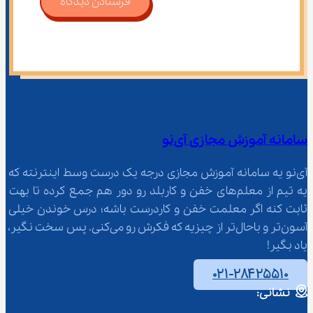
فرستادن دیدگاه
سامانه آموزش مجازی آی‌نو
آی‌نو یه سامانه آموزش مجازی درجه یک درست وسط اینترنته که 
یه تیم از معلم‌‌های خفن و کاربلد رو دور هم جمع کرده تا بهت 
ثابت کنه اگر معلمت خفن و کاردرست باشه؛ درس خوندن خیلی 
آسون‌تر و باحال‌تر از چیزیه که فکرش رو می‌کنی. پس سخت نگیر، 
یاد بگیر!
۰۲۱-۲۸۴۲۵۵۱۰
نشانی: